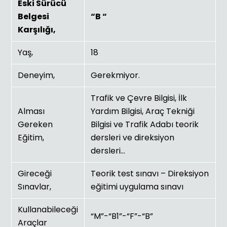
Eski Sürücü
Belgesi
“B “
Karşılığı,
Yaş,
18
Deneyim,
Gerekmiyor.
Trafik ve Çevre Bilgisi, İlk
Alması
Yardım Bilgisi, Araç Tekniği
Gereken
Bilgisi ve Trafik Adabı teorik
Eğitim,
dersleri ve direksiyon
dersleri…
Gireceği
Teorik test sınavı – Direksiyon
Sınavlar,
eğitimi uygulama sınavı
Kullanabileceği
“M”-“B1”-“F”-“B”
Araçlar