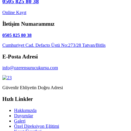
0505 825 80 38
Online Kayıt
İletişim Numarammız
0505 825 80 38
Cumhuriyet Cad. Defacto Üstü No:273/28 Tatvan/Bitlis
E-Posta Adresi
info@ozerensurucukursu.com
Güvenlir Ehliyetin Doğru Adresi
Hızlı Linkler
Hakkımızda
Duyurular
Galeri
Özel Direksiyon Eğitimi