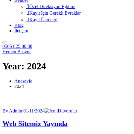
Rehber
Özel Direksiyon Eğitimi
Kayıt İçin Gerekli Evraklar
Kayıt Ücretleri
Blog
İletişim
0505 825 80 38
Hemen Başvur
Year:
2024
Anasayfa
2024
By Admin
01/11/2024
Duyurular
Web Sitemiz Yayında