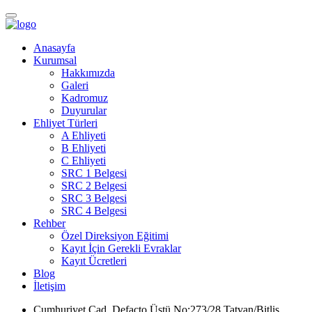
Anasayfa
Kurumsal
Hakkımızda
Galeri
Kadromuz
Duyurular
Ehliyet Türleri
A Ehliyeti
B Ehliyeti
C Ehliyeti
SRC 1 Belgesi
SRC 2 Belgesi
SRC 3 Belgesi
SRC 4 Belgesi
Rehber
Özel Direksiyon Eğitimi
Kayıt İçin Gerekli Evraklar
Kayıt Ücretleri
Blog
İletişim
Cumhuriyet Cad. Defacto Üstü No:273/28 Tatvan/Bitlis