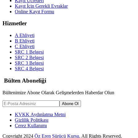
Kayıt Ücretleri
Kayıt İçin Gerekli Evraklar
Online Kayıt Formu
Hizmetler
A Ehliyeti
B Ehliyeti
C Ehliyeti
SRC 1 Belgesi
SRC 2 Belgesi
SRC 3 Belgesi
SRC 4 Belgesi
Bülten Aboneliği
Bültenimize Abone Olarak Gelişmelerden Haberdar Olun
Abone Ol
KVKK Aydınlatma Metni
Gizlilik Politikası
Çerez Kullanımı
Copyright
2024
Öz Eren Sürücü Kursu
. All Rights Reserved.